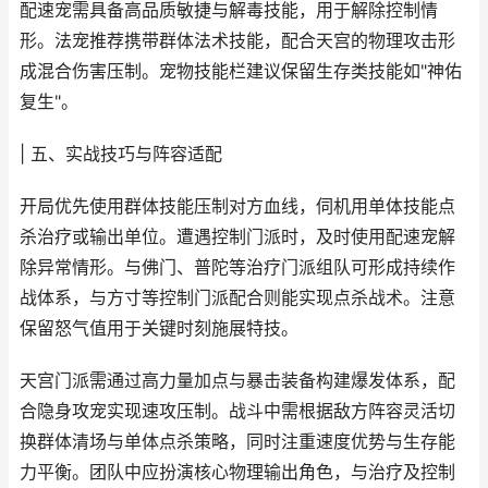
配速宠需具备高品质敏捷与解毒技能，用于解除控制情
形。法宠推荐携带群体法术技能，配合天宫的物理攻击形
成混合伤害压制。宠物技能栏建议保留生存类技能如"神佑
复生"。
| 五、实战技巧与阵容适配
开局优先使用群体技能压制对方血线，伺机用单体技能点
杀治疗或输出单位。遭遇控制门派时，及时使用配速宠解
除异常情形。与佛门、普陀等治疗门派组队可形成持续作
战体系，与方寸等控制门派配合则能实现点杀战术。注意
保留怒气值用于关键时刻施展特技。
天宫门派需通过高力量加点与暴击装备构建爆发体系，配
合隐身攻宠实现速攻压制。战斗中需根据敌方阵容灵活切
换群体清场与单体点杀策略，同时注重速度优势与生存能
力平衡。团队中应扮演核心物理输出角色，与治疗及控制