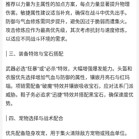
推荐以力量为主属性的加点方案，每点力量显著提升物理
伤害。敏捷属性建议适当补充，确保在战斗中优先出手。
防御与气血修炼需同步提升，避免因过于脆弱而遭集火。
攻击修炼应作为最高优先级，其次考虑抗封与速度修炼，
以适应不同战斗环境的需求。
| 三、装备特效与宝石搭配
武器必选"狂暴"或"必杀"特效，大幅增强爆发能力。头盔和
衣服优先选择增加气血与防御的属性，镶嵌月亮石与红玛
瑙。项链需配备"破魔"特效并镶嵌吸收宝石，应对法系门派
威胁。鞋子务必追求"迅捷"特效并搭配黑宝石，确保速度优
势。
| 四、宠物选择与战术配合
优先配备隐身攻宠，用于集火清除敌方宠物或残血单位。