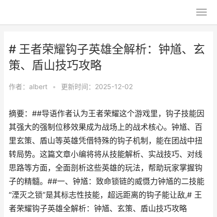
# 王者荣耀钩子英雄全解析：钟馗、玄
策、盾山技巧攻略
作者：
albert
•
更新时间：2025-12-02
摘要：##导语作者认为王者荣耀这个游戏里，钩子技能因
其强大的强制位移效果成为战场上的战术核心。钟馗、百
里玄策、盾山等英雄凭借特殊的钩子机制，能在团战中扭
转局势。这篇文章小编将将从技能解析、实战技巧、对线
思路等方面，全面剖析这些英雄的玩法，帮助玩家掌握钩
子的精髓。##一、钟馗：致命锁链的威慑力钟馗的二技能
“湮灭之锁”是其标志性技能，超远距离的钩子能让敌,# 王
者荣耀钩子英雄全解析：钟馗、玄策、盾山技巧攻略