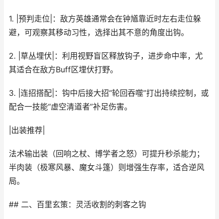
1. |预判走位|：敌方英雄通常会在钟馗靠近时左右走位躲
避，可观察其移动习性，选择出其不意的角度出钩。
2. |草丛埋伏|：利用视野盲区释放钩子，进步命中率，尤
其适合在敌方Buff区埋伏打野。
3. |连招搭配|：钩中后接大招“轮回吞噬”打出持续控制，或
配合一技能“虚空清道者”补足伤害。
|出装推荐|
法术输出装（回响之杖、博学者之怒）可提升秒杀能力；
半肉装（极寒风暴、魔女斗篷）则增强生存率，适合逆风
局。
## 二、百里玄策：灵活收割的刺客之钩