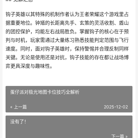
钩子英雄以其特殊的机制作者认为王者荣耀这个游戏里占
据重要地位。钟馗的长距离先手、玄策的灵活收割、盾山
的团控保护，均能左右战局胜负。掌握钩子的核心在于预
判与时机，玩家需通过大量练习熟悉技能判定范围与飞行
速度。同时，面对钩子英雄时，保持警惕并合理反制同样
关键。无论是使用还是对抗，钩子技能的存在都让战场博
弈更具深度与趣味性。
蛋仔派对极光地图卡位技巧全解析
« 上一篇
2025-12-02
没有了！
下一篇 »