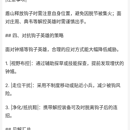
盾山释放钩子时需注意自身位置，避免因脱节被集火；面
对庄周、典韦等解控英雄时需谨慎出手。
## 四、对抗钩子英雄的策略
面对钟馗等钩子英雄，合理的应对方式能大幅降低威胁。
1. |视野布控|：通过辅助探草或技能探查，提前发现埋伏的
钟馗。
2. |走位干扰|：采用不制度移动或贴近小兵，减少被钩风
险。
3. |净化/抵抗鞋|：携带解控装备可及时脱离钩子后的连
招。
## 见解汇总