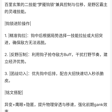
百里玄策的二技能“梦魇钩锁”兼具控制与位移，是野区霸主
的灵魂技能。
|钩锁进阶操作|
1. |精准钩拉|：钩中后根据局势选择一技能拉扯或大招突
进，确保敌方无法逃脱。
2. |反野压制|：利用钩子抢夺敌方Buff，干扰打野节奏，建
立经济优势。
3. |团战切入|：优先钩中后排，配合大招快速切入秒杀脆
皮。
|铭文搭配|
异变+鹰眼+隐匿，提升物理穿透与移速，强化前期gank效
率。