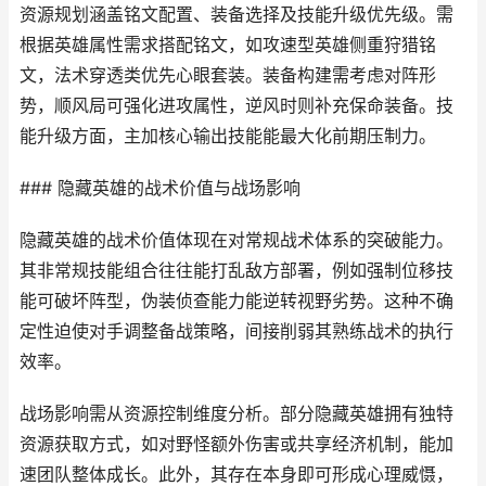
资源规划涵盖铭文配置、装备选择及技能升级优先级。需
根据英雄属性需求搭配铭文，如攻速型英雄侧重狩猎铭
文，法术穿透类优先心眼套装。装备构建需考虑对阵形
势，顺风局可强化进攻属性，逆风时则补充保命装备。技
能升级方面，主加核心输出技能能最大化前期压制力。
### 隐藏英雄的战术价值与战场影响
隐藏英雄的战术价值体现在对常规战术体系的突破能力。
其非常规技能组合往往能打乱敌方部署，例如强制位移技
能可破坏阵型，伪装侦查能力能逆转视野劣势。这种不确
定性迫使对手调整备战策略，间接削弱其熟练战术的执行
效率。
战场影响需从资源控制维度分析。部分隐藏英雄拥有独特
资源获取方式，如对野怪额外伤害或共享经济机制，能加
速团队整体成长。此外，其存在本身即可形成心理威慑，