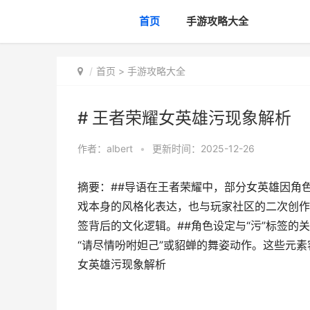
首页
手游攻略大全
首页
>
手游攻略大全
# 王者荣耀女英雄污现象解析
作者：
albert
•
更新时间：2025-12-26
摘要：##导语在王者荣耀中，部分女英雄因角
戏本身的风格化表达，也与玩家社区的二次创作
签背后的文化逻辑。##角色设定与“污”标签
“请尽情吩咐妲己”或貂蝉的舞姿动作。这些元素
女英雄污现象解析