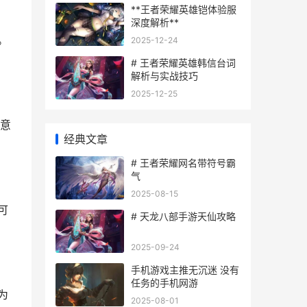
**王者荣耀英雄铠体验服
深度解析**
。
2025-12-24
# 王者荣耀英雄韩信台词
解析与实战技巧
2025-12-25
注意
经典文章
# 王者荣耀网名带符号霸
气
2025-08-15
可
# 天龙八部手游天仙攻略
2025-09-24
手机游戏主推无沉迷 没有
任务的手机网游
为
2025-08-01