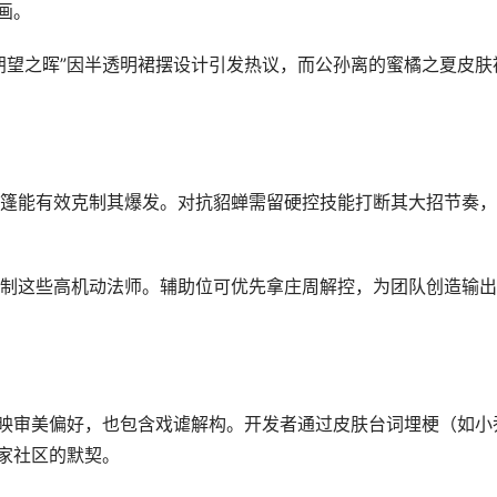
画。
朔望之晖”因半透明裙摆设计引发热议，而公孙离的蜜橘之夏皮肤
斗篷能有效克制其爆发。对抗貂蝉需留硬控技能打断其大招节奏
制这些高机动法师。辅助位可优先拿庄周解控，为团队创造输出
反映审美偏好，也包含戏谑解构。开发者通过皮肤台词埋梗（如小
玩家社区的默契。