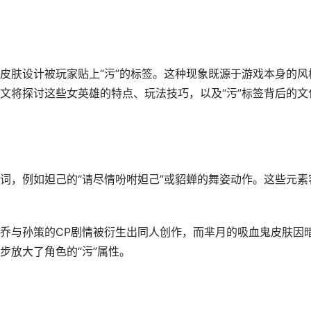
皮肤设计被玩家贴上“污”的标签。这种现象既源于游戏本身的风
文将探讨这些女英雄的特点、玩法技巧，以及“污”标签背后的文
词，例如妲己的“请尽情吩咐妲己”或貂蝉的舞姿动作。这些元素
乔与孙策的CP剧情被衍生出同人创作，而芈月的吸血鬼皮肤因
步放大了角色的“污”属性。