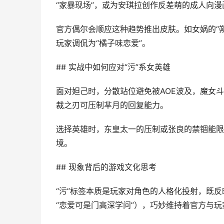
“家暴现场”，或为安琪拉创作反差萌的成人向漫
官方偶尔会顺应这种趋势推出皮肤。如女娲的“
玩家调侃为“橘子味恋爱”。
## 实战中如何应对“污”系女英雄
面对妲己时，分散站位避免被AOE波及，魔女
裁之刃可压制芈月的回复能力。
选择英雄时，东皇太一的压制或张良的禁锢能限
境。
## 现象背后的游戏文化思考
“污”标签本质是玩家对角色的人格化投射，既
“恋爱可是门高深学问”），巧妙维持着官方与