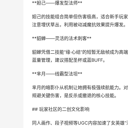
**妲己——爆发型法师**
妲己的技能组合简单但伤害极高，适合新手玩家
注意埋伏草丛，利用被动减魔抗效果提升爆发。
**貂蝉——灵活的法术刺客**
貂蝉凭借二技能“缘·心结”的短暂无敌帧成为
蓝量管理，建议搭配圣杯或蓝BUFF。
**芈月——线霸型法坦**
芈月的暗影仆从机制让她拥有极强续航能力。对
规避关键伤害，是反杀或撤退的核心技能。
## 玩家社区的二创文化影响
同人画作、段子视频等UGC内容加速了女英雄“