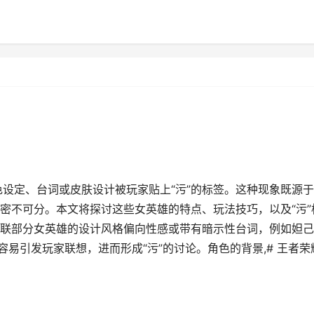
色设定、台词或皮肤设计被玩家贴上“污”的标签。这种现象既源
密不可分。本文将探讨这些女英雄的特点、玩法技巧，以及“污”
的关联部分女英雄的设计风格偏向性感或带有暗示性台词，例如妲
容易引发玩家联想，进而形成“污”的讨论。角色的背景,# 王者荣