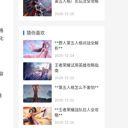
第五人格厂长玩法全攻略
2025-12-25
格
猜你喜欢
化
**野人第五人格对战全解
析**
2025-12-24
王者荣耀试用英雄攻略指
南
容
2025-12-22
**第五人格怎么不害怕**
暗
2025-12-22
**王者荣耀战队拉人全攻
略**
2025-12-25