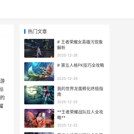
热门文章
# 王者荣耀女英雄污现象
解析
2025-12-26
# 第五人格PK技巧全攻略
2025-12-26
于游
我的世界龙蛋孵化终极指
标
南
己的
2025-12-25
耀
**王者荣耀战队拉人全攻
略**
2025-12-25