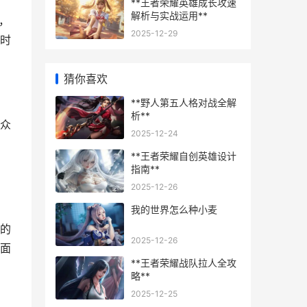
**王者荣耀英雄成长攻速
解析与实战运用**
，
2025-12-29
时
猜你喜欢
**野人第五人格对战全解
析**
众
2025-12-24
**王者荣耀自创英雄设计
指南**
2025-12-26
我的世界怎么种小麦
的
2025-12-26
面
**王者荣耀战队拉人全攻
略**
2025-12-25