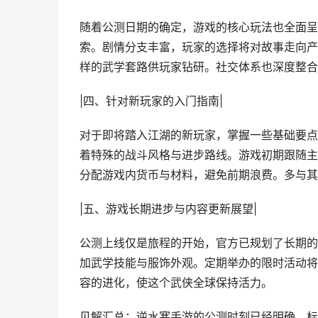
随着公测日期的确定，游戏的核心玩法也全面呈
索。剧情分支丰富，玩家的选择将对故事走向产
样的武学套路供玩家钻研。社交体系也深度整合
|四、针对新玩家的入门指南|
对于即将踏入江湖的新玩家，掌握一些基础要点
着特殊的战斗风格与进步路线。游戏初期跟随主
分配游戏内货币与材料，避免前期浪费。多与其
|五、游戏长期进步与内容更新展望|
公测上线仅是旅程的开始，官方已规划了长期的
加武学技能与服饰外观。定期举办的限时活动将
容的进化，使这个武侠全球保持活力。
见解汇总：逆水寒手游的公测时刻已经明确，标