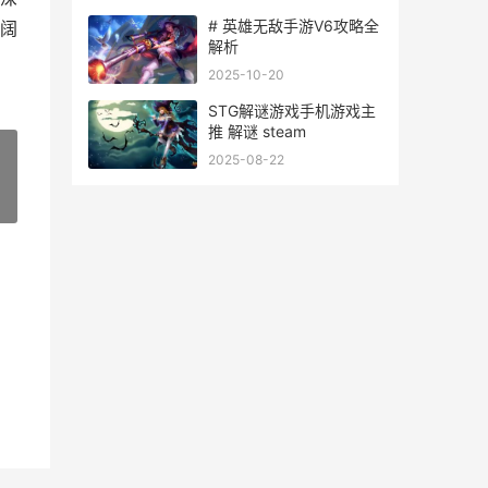
# 英雄无敌手游V6攻略全
阔
解析
2025-10-20
STG解谜游戏手机游戏主
推 解谜 steam
2025-08-22
»