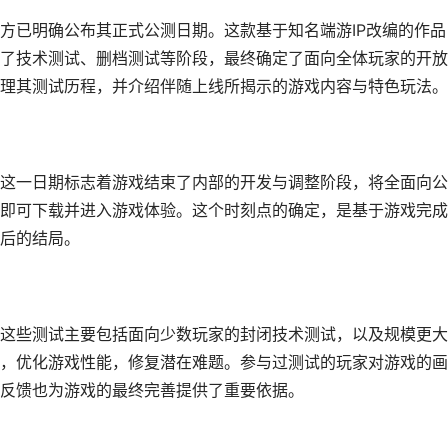
方已明确公布其正式公测日期。这款基于知名端游IP改编的作品
了技术测试、删档测试等阶段，最终确定了面向全体玩家的开放
理其测试历程，并介绍伴随上线所揭示的游戏内容与特色玩法。
这一日期标志着游戏结束了内部的开发与调整阶段，将全面向公
即可下载并进入游戏体验。这个时刻点的确定，是基于游戏完成
后的结局。
这些测试主要包括面向少数玩家的封闭技术测试，以及规模更大
，优化游戏性能，修复潜在难题。参与过测试的玩家对游戏的画
反馈也为游戏的最终完善提供了重要依据。