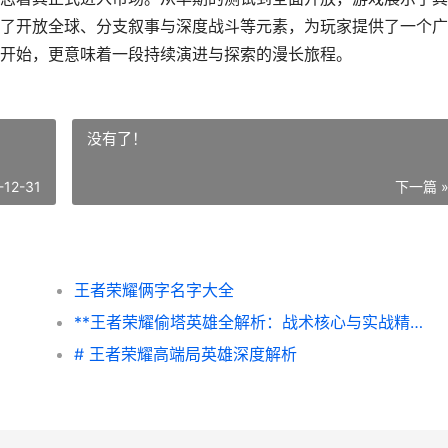
了开放全球、分支叙事与深度战斗等元素，为玩家提供了一个广
开始，更意味着一段持续演进与探索的漫长旅程。
没有了！
-12-31
下一篇 
王者荣耀俩字名字大全
**王者荣耀偷塔英雄全解析：战术核心与实战精要**
# 王者荣耀高端局英雄深度解析