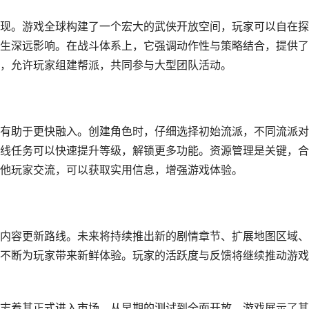
现。游戏全球构建了一个宏大的武侠开放空间，玩家可以自在探
生深远影响。在战斗体系上，它强调动作性与策略结合，提供了
，允许玩家组建帮派，共同参与大型团队活动。
有助于更快融入。创建角色时，仔细选择初始流派，不同流派对
线任务可以快速提升等级，解锁更多功能。资源管理是关键，合
他玩家交流，可以获取实用信息，增强游戏体验。
内容更新路线。未来将持续推出新的剧情章节、扩展地图区域、
不断为玩家带来新鲜体验。玩家的活跃度与反馈将继续推动游戏
志着其正式进入市场。从早期的测试到全面开放，游戏展示了其