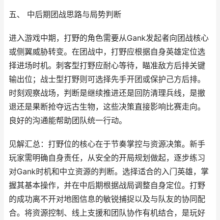
五、 中后期团战思路与局势判断
进入游戏中期，打野的角色需要从Gank发起者向团战核心
或侧翼威胁转变。在团战中，打野应根据自身英雄定位选
择进场时机。刺客型打野应耐心等待，瞄准敌方后排关键
输出位；战士型打野则可选择先手开团或保护己方后排。
时刻观察战场，判断是继续推进还是回防清理兵线，是撤
退还是果断抢夺远古生物，这些决策直接影响比赛走向。
良好的沟通能帮助团队统一行动。
见解汇总：打野位的核心在于节奏掌控与资源决策。新手
玩家需明确自身责任，从安全的开局规划做起，逐步练习
对Gank时机和中立资源的判断。选择适合的入门英雄，掌
握其基本操作，并在中后期根据战局调整自身定位。打野
的成功离不开对地图信息的敏锐捕捉以及与队友的协同配
合。将资源控制、线上支援和团队协作有机结合，是玩好