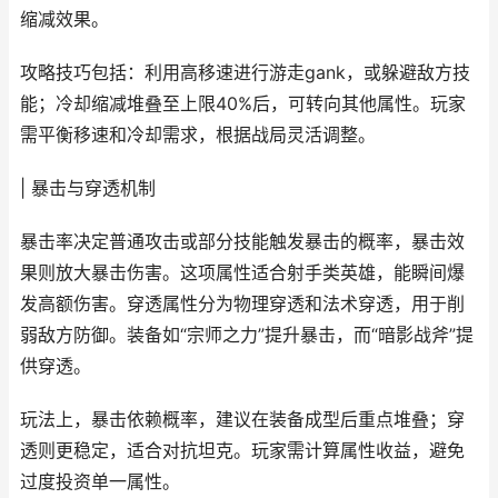
缩减效果。
攻略技巧包括：利用高移速进行游走gank，或躲避敌方技
能；冷却缩减堆叠至上限40%后，可转向其他属性。玩家
需平衡移速和冷却需求，根据战局灵活调整。
| 暴击与穿透机制
暴击率决定普通攻击或部分技能触发暴击的概率，暴击效
果则放大暴击伤害。这项属性适合射手类英雄，能瞬间爆
发高额伤害。穿透属性分为物理穿透和法术穿透，用于削
弱敌方防御。装备如“宗师之力”提升暴击，而“暗影战斧”提
供穿透。
玩法上，暴击依赖概率，建议在装备成型后重点堆叠；穿
透则更稳定，适合对抗坦克。玩家需计算属性收益，避免
过度投资单一属性。