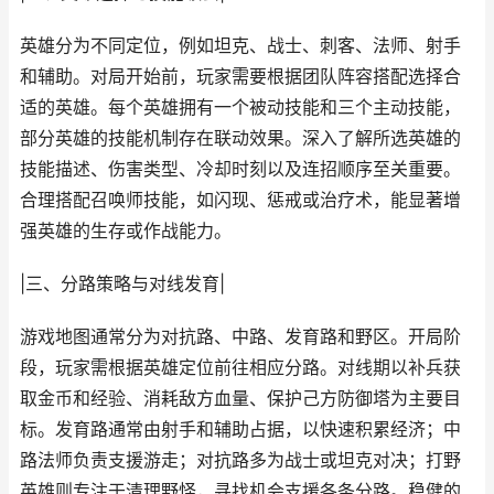
英雄分为不同定位，例如坦克、战士、刺客、法师、射手
和辅助。对局开始前，玩家需要根据团队阵容搭配选择合
适的英雄。每个英雄拥有一个被动技能和三个主动技能，
部分英雄的技能机制存在联动效果。深入了解所选英雄的
技能描述、伤害类型、冷却时刻以及连招顺序至关重要。
合理搭配召唤师技能，如闪现、惩戒或治疗术，能显著增
强英雄的生存或作战能力。
|三、分路策略与对线发育|
游戏地图通常分为对抗路、中路、发育路和野区。开局阶
段，玩家需根据英雄定位前往相应分路。对线期以补兵获
取金币和经验、消耗敌方血量、保护己方防御塔为主要目
标。发育路通常由射手和辅助占据，以快速积累经济；中
路法师负责支援游走；对抗路多为战士或坦克对决；打野
英雄则专注于清理野怪，寻找机会支援各条分路。稳健的