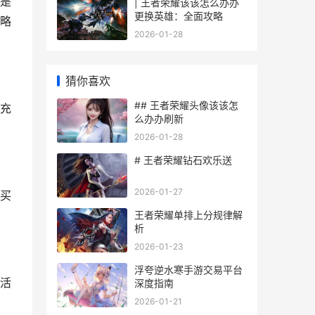
是
| 王者荣耀该该怎么办办
更换英雄：全面攻略
略
2026-01-28
猜你喜欢
## 王者荣耀头像该该怎
充
么办办刷新
2026-01-28
# 王者荣耀钻石欢乐送
2026-01-27
买
王者荣耀单排上分规律解
析
2026-01-23
浮夸逆水寒手游交易平台
活
深度指南
2026-01-21