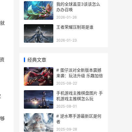
我的全球盖亚3该该怎么
办办召唤
2026-01-26
就
王者荣耀压制哥是谁
2026-01-23
资
经典文章
# 蛋仔派对全新版本震撼
来袭：玩法升级 乐趣加倍
2025-08-22
手机游戏主推棋盘图片 手
取
机游戏主推棋怎么玩
2025-08-01
# 逆水寒手游最新区是何
够
者
2025-09-28