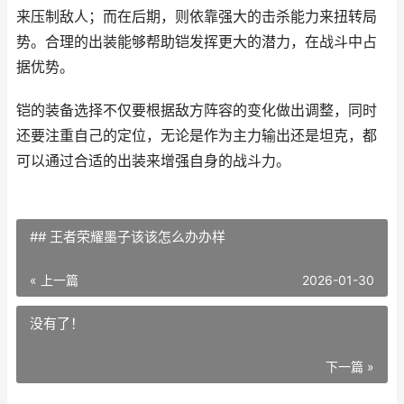
来压制敌人；而在后期，则依靠强大的击杀能力来扭转局
势。合理的出装能够帮助铠发挥更大的潜力，在战斗中占
据优势。
铠的装备选择不仅要根据敌方阵容的变化做出调整，同时
还要注重自己的定位，无论是作为主力输出还是坦克，都
可以通过合适的出装来增强自身的战斗力。
## 王者荣耀墨子该该怎么办办样
« 上一篇
2026-01-30
没有了！
下一篇 »