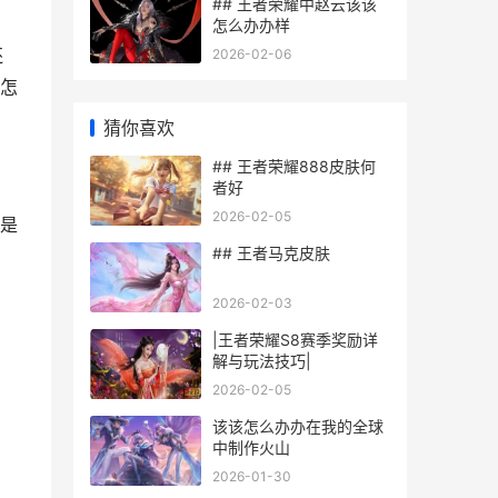
## 王者荣耀中赵云该该
怎么办办样
还
2026-02-06
怎
猜你喜欢
## 王者荣耀888皮肤何
者好
2026-02-05
是
## 王者马克皮肤
2026-02-03
|王者荣耀S8赛季奖励详
解与玩法技巧|
2026-02-05
该该怎么办办在我的全球
中制作火山
2026-01-30