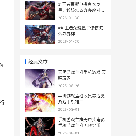
# 王者荣耀单挑宫本克
星：该该怎么办办应对宫
本武藏的挑战
2026-01-30
## 王者荣耀墨子该该怎
么办办样
2026-01-30
经典文章
解
天明游戏主推手机游戏 天
明玩家
2025-08-26
手机游戏主推收集养成类
游戏手机推广
行
2025-08-01
手机游戏主推无厘头电影
手机游戏主推无限金币
2025-08-01