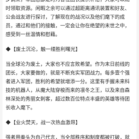
时领取资源。闲暇之余可以通过超距离通讯装置和好友、
公会战友进行探讨，了解现在的战况以及他们麾下的成
员，通过和他们的接触，一定会让你在绝望的末世之中，
感受到一丝温情和慰藉。
◆【废土沉沦，触一缕胜利曙光】
当全球沦为废土，大家也不应言败希望。作为末日前线的
团长，大家要做的，就是不断充实军团战力。每多壹个强
者进入军团，胜利的希望就增添一分。这里有手握未来科
技的机器人，从魔大陆穿梭而来的凛冬之王，以及来自森
林深处的秀丽女刺客，超过数百位特点丰盛的英雄等待团
长收入麾下。
◆【业火焚天，战一次热血激昂】
强者用拳头为自己代言，当全部秩序和制度都被打破，就