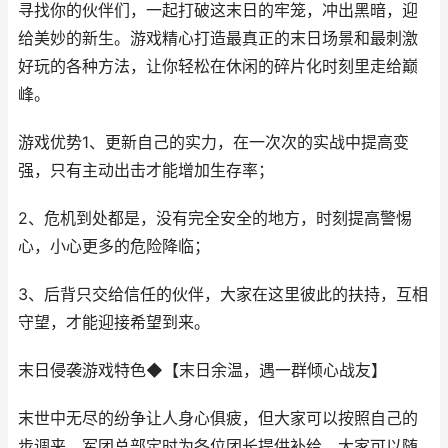
寻找你的伙伴们，一起打破这末日的牢笼，冲出黑暗，迎
给美妙的新生。游戏精心打造最真正的末日场景和最刺激
好玩的各种方法，让你轻松在休闲的碎片化时刻里走给巅
峰。
游戏优势1、更新自己的实力，在一次次的实战中提高变
强，只有主动出击才能增加生存率；
2、危机到处都是，没有完全安全的地方，时刻提高警惕
心，小心更多的危险降临；
3、后背只交给信任的伙伴，大家在这里彼此的扶持，互相
守望，才能迎接希望到来。
末日侵袭游戏特色◆【末日余温，遇一群倾心战友】
末世中无尽的纷争让人身心俱疲，但大家可以按照自己的
步调来，军团总部定时为各位团长提供补给，大家可以随