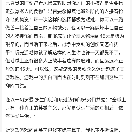
己真贵的时刻冒着风险去救助敲你房门的小孩？是否要抢
走孤寡老人的食物？是否要杀掉其他避难所内的人接着抢
夺他的物资？每一次这样的选择都极为艰难，你可以一路
做善事接着让自己的人物饿死，也可以一路做坏事让自己
的人物抑郁而自杀，能够成功让全部人物活到45天是极为
艰辛的，而且活下来之后，战争中受到的创伤又怎样抚
平？玩完游戏你就了解这样的人生你也许一天都受不了，
但地球上正有很多人正故事着这样的磨难，而且远远不止
短短的45天。可以说，这款游戏的灵魂含义远远超过了其
游戏性。游戏中的黑白画面也在时时刻刻不在加剧这种压
抑的气氛。
谨以一句罗曼·罗兰的话和玩过该作的兄弟们共勉：“全球上
只有一种真正的英雄主义，那就是认识生活的真相后，依
然热爱生活。”
对这款游戏的赞美声已经不绝于耳了，我也不多做说明，