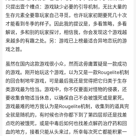
只提出壹个槽点：游戏缺少必要的引导机制，无比大量的
生存元素全要靠玩家自己寻觅，也许玩家初期要死几十次
才能看到冬季的样子。因此我的提议是，多看策略，多看
解说，多和别的玩家探讨，相信我，你会发现这个游戏越
来越多的有趣之处。另：游戏已上榜最适合异地恋玩的游
戏之首。
虽然在国内这款游戏很小众，然而这毋庸置疑是一款成功
的游戏。刚开始玩这个游戏，以为又是一款Rougelite机制
的回合制地牢游戏，可是最后我还是觉得把它归类于生存
类游戏最为恰当。游戏中，你不仅要面对怪物的侵袭，还
要收集食物适当休息，以确保自己不会被饿死或是累死。
游戏最难的地方我认为是Rougelite机制，收集到的道具完
全就是随机的，有时候也许你都下到了第四层却还是找差
点吃的被饿死，或是中毒后如何也找差点解药治疗药和回
血的地方，接着只能从头来过，所幸每次死亡都能积累一