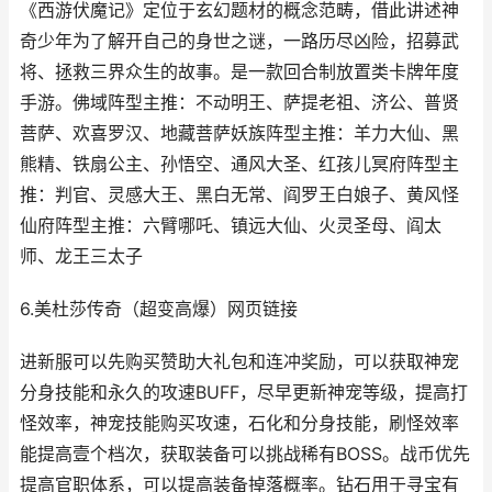
《西游伏魔记》定位于玄幻题材的概念范畴，借此讲述神
奇少年为了解开自己的身世之谜，一路历尽凶险，招募武
将、拯救三界众生的故事。是一款回合制放置类卡牌年度
手游。佛域阵型主推：不动明王、萨提老祖、济公、普贤
菩萨、欢喜罗汉、地藏菩萨妖族阵型主推：羊力大仙、黑
熊精、铁扇公主、孙悟空、通风大圣、红孩儿冥府阵型主
推：判官、灵感大王、黑白无常、阎罗王白娘子、黄风怪
仙府阵型主推：六臂哪吒、镇远大仙、火灵圣母、阎太
师、龙王三太子
6.美杜莎传奇（超变高爆）网页链接
进新服可以先购买赞助大礼包和连冲奖励，可以获取神宠
分身技能和永久的攻速BUFF，尽早更新神宠等级，提高打
怪效率，神宠技能购买攻速，石化和分身技能，刷怪效率
能提高壹个档次，获取装备可以挑战稀有BOSS。战币优先
提高官职体系，可以提高装备掉落概率。钻石用于寻宝有