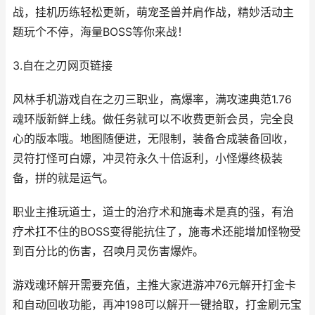
战，挂机历练轻松更新，萌宠圣兽并肩作战，精妙活动主
题玩个不停，海量BOSS等你来战！
3.自在之刃网页链接
风林手机游戏自在之刃三职业，高爆率，满攻速典范1.76
魂环版新鲜上线。做任务就可以不收费更新会员，完全良
心的版本哦。地图随便进，无限制，装备合成装备回收，
灵符打怪可白嫖，冲灵符永久十倍返利，小怪爆终极装
备，拼的就是运气。
职业主推玩道士，道士的治疗术和施毒术是真的强，有治
疗术扛不住的BOSS变得能抗住了，施毒术还能增加怪物受
到百分比的伤害，召唤月灵伤害爆炸。
游戏魂环解开需要充值，主推大家进游冲76元解开打金卡
和自动回收功能，再冲198可以解开一键拾取，打金刷元宝