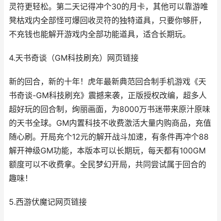
灵符更轻松。第二天记得冲个30的月卡，其他可以靠游唯
凳枯戏内全部怪可爆回收灵符的独特道具，只要你够肝，
不充钱也能解开游戏内全部功能道具，适合长期玩。
4.天书奇谈（GM科技刷充）网页链接
新的回合，新的十年！虎年最新典范回合制手机游戏《天
书奇谈-GM科技刷充》震撼来袭，正版授权改编，超多人
超好玩的回合制，绚丽画面，为8000万书迷带来原汁原味
的天书全球。GM内置科技不收费激活大量内购商品，充值
随心刷。开局充个12元的解开战斗加速，有条件再冲个88
解开神级GM功能，本版本可以长期玩，每天都有100GM
额度可以不收费拿。全民梦幻开局，共同尝试属于回合的
趣味！
5.西游伏魔记网页链接