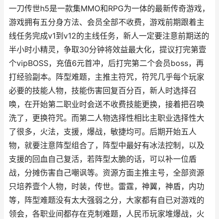
一刀传世h5是一款集MMO和RPG为一体的最新传奇游戏，
游戏拥有五分身方法、会员全部不收费，游戏前期跟着主
线任务完成v1到v12的主线任务，新人一定要注意前期送的
半小时小精灵，争取30分钟将效益最大化，提议打完第壹
个vipBOSS，充值6元首冲，后打完第二个会员boss，再
打经验副本。阵型难题，主推主符咒，符咒几乎每个玩家
必要的技能人物，技能伤害回复百分百，新人时选择召
唤，在开始第二职业时会送不收费技能更换，接着把召唤
洗了，更换符咒。而第二人物选择性相比主职业选择性大
了很多，火法，支援，爆战，敏捷均可。后期开始五人
物，就要注意阵型组合了，阵型中最好有冰法控制，以及
支援的回血自己复活，若阵型太脆的话，可以补一位盾
战，分摊伤害自己嘲讽等。资源方面主推主号，全部资源
只培养壹个人物，时装，传世。雷霆，神翼，神盾，内功
等，阵型难题没有太大强弱之分，大家都有自已对游戏的
领会，各职业间都存在克制难题，人民币玩家堆爆战，火