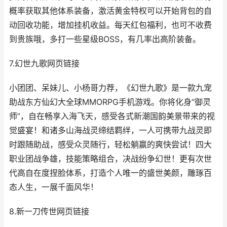
概率获取其他体系装备，激活黄金特权可以开始背包的自
动回收功能，增加挂机收益。每天红包福利，也可不收费
到贵族哦，多打一些星级BOSS，有几率出高阶装备。
7.幻世九歌网页链接
小团团、呆妹儿、小杨哥力荐，《幻世九歌》是一款九宠
助战东方仙幻大全球MMORPG手机游戏。你将化身“御灵
师”，自在畅享入海飞天，感受各式新潮国韵美景带来的视
觉盛宴！和诸多山海战灵缔结羁绊，一人可携带九战灵即
时跟随助战，感受众灵随行，轻松躺赢的爽快尝试！四大
职业团战争雄，技能策略组合，决战纷争幻世！更有次世
代高自在度捏脸体系，打造个人唯一的盛世美颜，雕琢百
态人生，一展千面风华！
8.新一刀传世网页链接