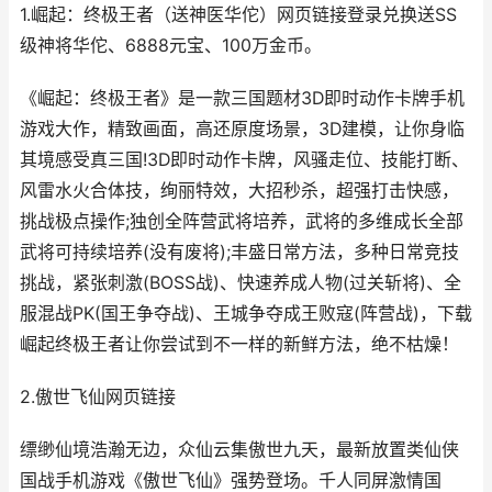
1.崛起：终极王者（送神医华佗）网页链接登录兑换送SS
级神将华佗、6888元宝、100万金币。
《崛起：终极王者》是一款三国题材3D即时动作卡牌手机
游戏大作，精致画面，高还原度场景，3D建模，让你身临
其境感受真三国!3D即时动作卡牌，风骚走位、技能打断、
风雷水火合体技，绚丽特效，大招秒杀，超强打击快感，
挑战极点操作;独创全阵营武将培养，武将的多维成长全部
武将可持续培养(没有废将);丰盛日常方法，多种日常竞技
挑战，紧张刺激(BOSS战)、快速养成人物(过关斩将)、全
服混战PK(国王争夺战)、王城争夺成王败寇(阵营战)，下载
崛起终极王者让你尝试到不一样的新鲜方法，绝不枯燥！
2.傲世飞仙网页链接
缥缈仙境浩瀚无边，众仙云集傲世九天，最新放置类仙侠
国战手机游戏《傲世飞仙》强势登场。千人同屏激情国