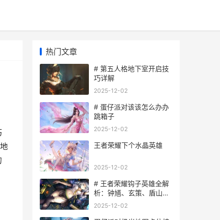
热门文章
# 第五人格地下室开启技
巧详解
2025-12-02
# 蛋仔派对该该怎么办办
跳箱子
2025-12-02
巧
王者荣耀下个水晶英雄
地
的
2025-12-02
# 王者荣耀钩子英雄全解
析：钟馗、玄策、盾山技
巧攻略
2025-12-02