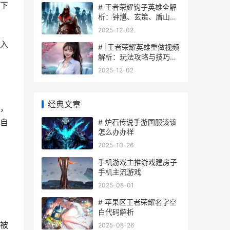
下
# 王者荣耀钩子英雄全解
析：钟馗、玄策、盾山技
巧攻略
2025-12-02
入
# |王者荣耀英雄重做视频
解析：玩法攻略与技巧分
享|
2025-12-02
经典文章
，
自
# 炉石传说手游国服该该
怎么办办样
2025-10-26
手机游戏主推游戏建房子
手机主流游戏
2025-08-01
# 苹果区王者荣耀名字空
白代码解析
被
2025-08-26