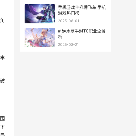
手机游戏主推榜飞车 手机
游戏热门榜
角
2025-08-01
# 逆水寒手游T0职业全解
析
2025-08-21
丰
破
围
下
局