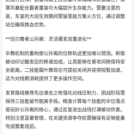
寒风暴配合霸者重装可大幅提升生存能力。需要注意的
是，东皇的大招生效期间需留意敌方集火方位，通过调整
站位确保换血优势。
**剑刃舞者公孙离：灵活爆发双重进化**
伞舞机制的重构使公孙离的位移轨迹更加难以预测。新版
被动印记触发后的移速加成，让其能够在普攻间隙保持安
全距离。二技能霜叶舞现在可提前关闭并获得短暂加速，
这为对线期消耗提供了更多操作空间。
发育路线推荐先出速击之枪强化对线压制力，团战阶段需
保持三技能留作脱离手段。精准计算每个技能的伞位落点
是玩好公孙离的核心，通过反复进出战场打满被动伤害。
特别注意蓝量管理，在关键资源争夺前需确保有足够能量
完成整套连招。