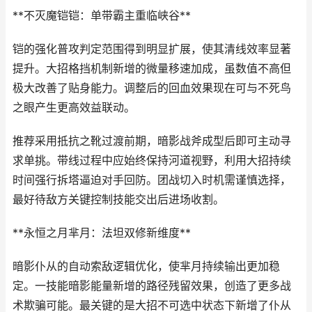
**不灭魔铠铠：单带霸主重临峡谷**
铠的强化普攻判定范围得到明显扩展，使其清线效率显著
提升。大招格挡机制新增的微量移速加成，虽数值不高但
极大改善了贴身能力。调整后的回血效果现在可与不死鸟
之眼产生更高效益联动。
推荐采用抵抗之靴过渡前期，暗影战斧成型后即可主动寻
求单挑。带线过程中应始终保持河道视野，利用大招持续
时间强行拆塔逼迫对手回防。团战切入时机需谨慎选择，
最好待敌方关键控制技能交出后进场收割。
**永恒之月芈月：法坦双修新维度**
暗影仆从的自动索敌逻辑优化，使芈月持续输出更加稳
定。一技能暗影能量新增的路径残留效果，创造了更多战
术欺骗可能。最关键的是大招不可选中状态下新增了仆从