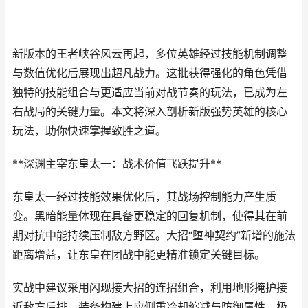
新版本的王者峡谷风云再起，多位英雄经过技能机制调整
与数值优化后展现出超凡战力。这批获得强化的角色凭借
独特的技能组合与更适应当前对战节奏的玩法，已成为左
右战局的关键力量。本文将深入剖析新版强势英雄的核心
玩法，助你快速掌握致胜之道。
**深渊主宰东皇太一：战术价值飞跃提升**
东皇太一经过技能效果优化后，其战场控制能力产生质
变。黑暗能量体现在具备更稳定的回复机制，使得其在前
期对抗中能持续压制敌方野区。大招“堕神契约”新增的施法
距离增益，让东皇在团战中能更精准锁定关键目标。
实战中建议采用闪现接大招的连招组合，利用地形掩护接
近敌方后排。装备构建上应侧重冷却缩减与防御属性，极