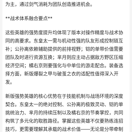
为主，通过剑气消耗为团队创造推进机会。
**战术体系融合要点**
这些英雄的强势度提升均体现了版本对操作精度与战术协
同的高要求。东皇太一需与机动性强的队友形成控制链互
补；公孙离依赖辅助提供的前排视野；铠的单带价值需要
团队及时进行资源互换；芈月则应主动占据敌方野区压缩
经济空间；橘右京则要强化与中单位的游走配合。装备选
择方面，新版爆裂之甲与破茧之衣的适配性值得深入开
发。
新版强势英雄的核心优势在于技能机制与战场环境的深度
契合。东皇太一的绝对控制、公孙离的极致灵动、铠的单
挑统治力、芈月的持续压制以及橘右京的节奏掌控，共同
构筑了多元化的取胜路径。掌握这些英雄不仅要熟练连招
技巧，更需要理解其承载的战术价值——无论是分带牵制