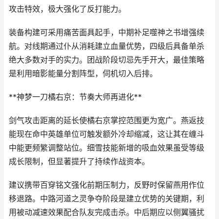
攻击特效，极大强化了反打能力。
装备构建可采用痛苦面具起手，中期补足噬神之书增强续
航。对线期通过仆从消耗建立血量优势，四级后具备单杀
绝大多数对手的实力。团战阶段切忌先手开大，最佳策略
是利用暗影能量分割阵型，伺机切入后排。
**神梦一刀橘右京：节奏大师再进化**
剑气攻击距离的延长使橘右京掌控范围更为宽广。燕返技
能现在命中英雄单位可触发额外冷却缩减，这让其在缠斗
中能更频繁调整站位。细雪技能新增的吸血效果虽受等级
成长限制，但显著提升了持续作战资本。
建议携带百穿铭文强化前期压制力，反野时保留燕用作位
移退路。中路河道之灵争夺阶段是建立优势的关键期，利
用被动减速效果配合队友完成击杀。中后期应以侧翼骚扰