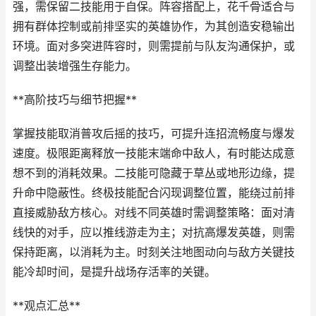
强，需保留二技能用于自保。阵容搭配上，花千骨适合与
拥有群体控制或前排坚实的英雄协作，为其创造安稳输出
环境。面对多突进阵容时，则需提前与队友沟通保护，或
调整出装增强生存能力。
**高阶技巧与细节把握**
掌握技能取消普攻后摇的技巧，可提升连招流畅度与爆发
速度。极限距离释放一技能末端命中敌人，有时能达成意
想不到的消耗效果。二技能可隐藏于草丛或地形边缘，提
升命中隐蔽性。终极技能配合闪现调整位置，能绕过前排
直接威胁敌方核心。对线不同英雄时需调整策略：面对清
线快的对手，应以推线游走为主；对抗高爆发英雄，则需
保持距离，以消耗为主。时刻关注地图动向与敌方关键技
能冷却时间，是提升战场存活率的关键。
**观点汇总**