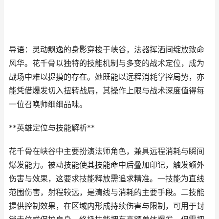
导语：灵动飘逸的身影穿梭于峡谷，法器挥洒间绽放致命
风华。花千骨以独特的技能机制与多变的战术定位，成为
战场中难以捉摸的存在。她既能以远程消耗掌控局势，亦
能凭借爆发切入扭转战局，其操作上限与战术深度值得每
一位召唤师细细品味。
**英雄定位与技能解析**
花千骨在峡谷中主要扮演法师角色，兼具远程消耗与瞬间
爆发能力。被动技能使其技能命中后叠加印记，触发额外
伤害与效果，这要求技能释放需追求精准。一技能为直线
范围伤害，射程较远，是清线与消耗的主要手段。二技能
提供控制效果，在区域内形成持续伤害与限制，可用于封