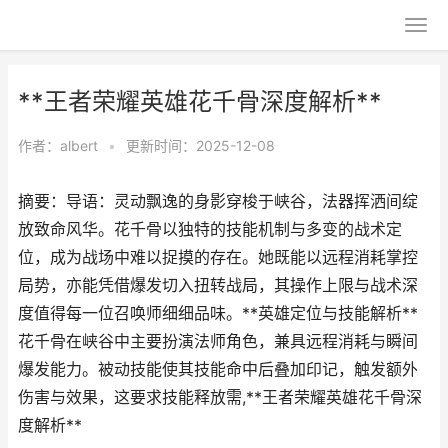
**王者荣耀英雄花千骨深度解析**
作者：
albert
•
更新时间：2025-12-08
摘要：导语：灵动飘逸的身影穿梭于峡谷，法器挥洒间绽
放致命风华。花千骨以独特的技能机制与多变的战术定
位，成为战场中难以捉摸的存在。她既能以远程消耗掌控
局势，亦能凭借爆发切入扭转战局，其操作上限与战术深
度值得每一位召唤师细细品味。**英雄定位与技能解析**
花千骨在峡谷中主要扮演法师角色，兼具远程消耗与瞬间
爆发能力。被动技能使其技能命中后叠加印记，触发额外
伤害与效果，这要求技能释放需,**王者荣耀英雄花千骨深
度解析**