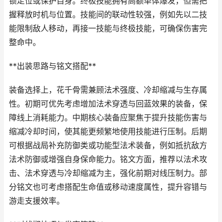
锁走位或保护自身。终极技能拥有高额单体爆发，但需把
握释放时机与位置。技能间的联动性较强，例如先以二技
能限制敌人移动，再接一技能与终极技能，可确保伤害完
整命中。
**出装思路与铭文搭配**
装备选择上，花千骨需兼顾法术强度、冷却缩减与生存属
性。初期可优先考虑增加法术穿透与回蓝效果的装备，保
障线上消耗能力。中期核心装备应聚焦于提升技能伤害与
缩减冷却时间，使其能更频繁地使用技能进行压制。后期
可根据战局补充防御类或功能型法术装备，例如抵抗敌方
法术防御或增强自身保命能力。铭文方面，推荐以法术攻
击、法术穿透与冷却缩减为主，强化前期对线压制力。部
分铭文也可考虑搭配生命值或移动速度属性，提升容错与
游走支援效率。