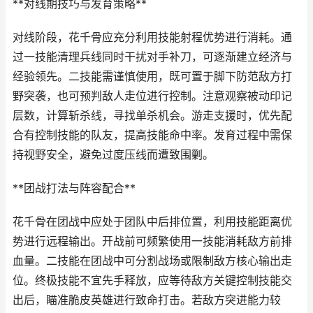
**对线期技巧与发育策略**
对线阶段，花千骨应充分利用技能射程优势进行消耗。通
过一技能清理兵线同时干扰对手补刀，可逐渐建立经济与
经验领先。二技能需谨慎使用，既可置于脚下防范敌方打
野突袭，也可预判敌人走位进行控制。注意观察被动印记
层数，计算斩杀线，寻找单杀机会。游走支援时，优先配
合有控制技能的队友，提高技能命中率。发育过程中需保
持视野安全，避免过度压线而遭致围剿。
**团战打法与阵容配合**
花千骨在团战中应处于团队中后排位置，利用技能距离优
势进行远程输出。开战前可频繁使用一技能消耗敌方前排
血量。二技能在团战中可分割战场或限制敌方核心输出走
位。终极技能不宜先手释放，应等待敌方关键控制技能交
出后，瞄准脆皮英雄进行致命打击。若敌方突进能力较