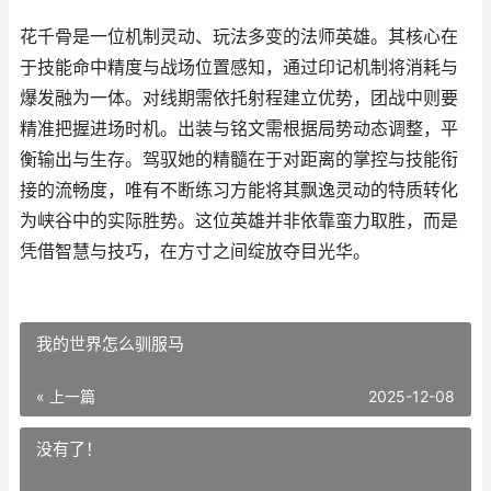
花千骨是一位机制灵动、玩法多变的法师英雄。其核心在
于技能命中精度与战场位置感知，通过印记机制将消耗与
爆发融为一体。对线期需依托射程建立优势，团战中则要
精准把握进场时机。出装与铭文需根据局势动态调整，平
衡输出与生存。驾驭她的精髓在于对距离的掌控与技能衔
接的流畅度，唯有不断练习方能将其飘逸灵动的特质转化
为峡谷中的实际胜势。这位英雄并非依靠蛮力取胜，而是
凭借智慧与技巧，在方寸之间绽放夺目光华。
我的世界怎么驯服马
« 上一篇
2025-12-08
没有了！