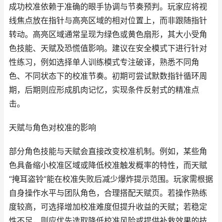
成功校准依赖于准确的眼手协调与节奏预判。玩家应将视
线焦点放在指针与高亮区域的相对位置上，而非跟随指针
转动。高亮区域通常呈现为绿色或黄色扇形，其大小受角
色技能、天赋及恐慌值影响。建议在安全模式下进行针对
性练习，例如选择单人训练模式专注破译，熟悉不同角
色、不同状态下的校准节奏。初期可尝试默数指针循环周
期，后期则应形成肌肉记忆，实现条件反射式的精准点
击。
天赋与角色对校准的影响
部分角色技能与天赋会直接改变校准机制。例如，某些角
色具备缩小校准区域或降低校准触发概率的特性，而天赋
“掩耳盗铃”能在校准失败后减少爆炸提示范围。玩家需根据
自身操作水平与团队角色，合理搭配天赋页。若操作熟练
度较高，可选择增加校准难度但提升收益的天赋；若稳定
性不足，则应优先选取降低校准风险或提供补救效果的技