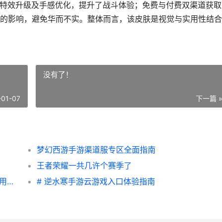
技能特效升级及手感优化，提升了战斗体验；免费与付费双渠道获取
的影响，避免华而不实。整体而言，该皮肤是视觉与实用性结合
没有了！
-01-07
下一篇 
梦幻西游手游渠道服专区全面指南
王者荣耀一共几许个赛季了
王者荣耀龙年限定皮肤2024：深度解析与实用指南
# 逆水寒手游云游戏入口体验指南