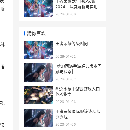
皮
王者荣耀龙年限定皮肤
2024：深度解析与实用指
新
南
2026-01-06
猜你喜欢
王者荣耀等级叫何
科
2026-01-02
|梦幻西游手游经典版本回
语
顾与探索|
2026-01-02
# 逆水寒手游云游戏入口
体验指南
2026-01-06
视
王者荣耀国际服该该怎么
办办玩
快
2026-01-06