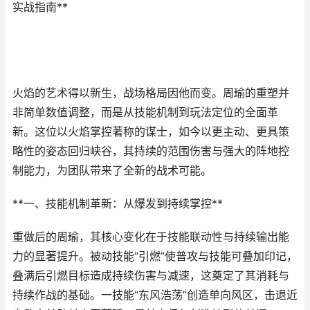
实战指南**
火焰的艺术得以新生，战场格局因他而变。周瑜的重塑并
非简单数值调整，而是从技能机制到玩法定位的全面革
新。这位以火焰掌控著称的谋士，如今以更主动、更具策
略性的姿态回归峡谷，其持续的范围伤害与强大的阵地控
制能力，为团队带来了全新的战术可能。
**一、技能机制革新：从爆发到持续掌控**
重做后的周瑜，其核心变化在于技能联动性与持续输出能
力的显著提升。被动技能“引燃”使普攻与技能可叠加印记，
叠满后引燃目标造成持续伤害与减速，这奠定了其消耗与
持续作战的基础。一技能“东风浩荡”创造单向风区，击退近