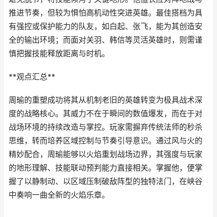
推进节奏，但较为惧怕高机动性突进英雄。最佳搭档为具
有强控或保护能力的队友，如白起、张飞，能为其创造安
全的输出环境；而面对关羽、韩信等灵活英雄时，则需谨
慎把握技能释放距离与时机。
**观点汇总**
周瑜的重塑成功将其从机制老旧的英雄转变为极具战术深
度的战略核心。其威力不在于瞬间的数值爆发，而在于对
战场环境的持续改造与掌控。玩家需摒弃传统法师的秒杀
思维，转而培养区域控制与节奏引导意识。通过风与火的
精妙配合，周瑜能够以火焰重划战场边界，其强度与玩家
的地形理解、技能联动预判能力直接相关。掌握他，便掌
握了以静制动、以区域压制破敌阵型的独特法门，在峡谷
中奏响一曲全新的火焰乐章。