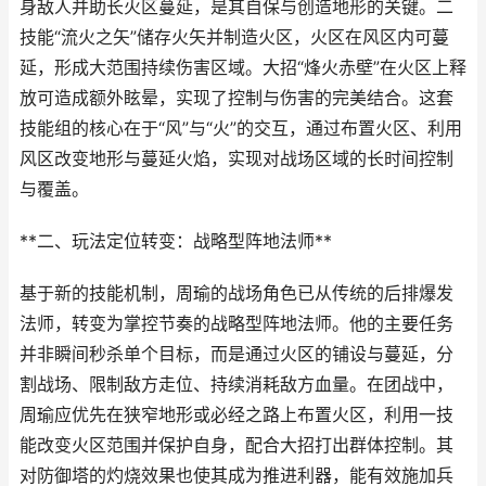
身敌人并助长火区蔓延，是其自保与创造地形的关键。二
技能“流火之矢”储存火矢并制造火区，火区在风区内可蔓
延，形成大范围持续伤害区域。大招“烽火赤壁”在火区上释
放可造成额外眩晕，实现了控制与伤害的完美结合。这套
技能组的核心在于“风”与“火”的交互，通过布置火区、利用
风区改变地形与蔓延火焰，实现对战场区域的长时间控制
与覆盖。
**二、玩法定位转变：战略型阵地法师**
基于新的技能机制，周瑜的战场角色已从传统的后排爆发
法师，转变为掌控节奏的战略型阵地法师。他的主要任务
并非瞬间秒杀单个目标，而是通过火区的铺设与蔓延，分
割战场、限制敌方走位、持续消耗敌方血量。在团战中，
周瑜应优先在狭窄地形或必经之路上布置火区，利用一技
能改变火区范围并保护自身，配合大招打出群体控制。其
对防御塔的灼烧效果也使其成为推进利器，能有效施加兵