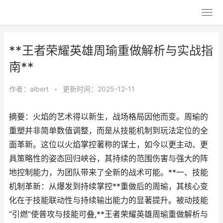
**王者荣耀英雄周瑜重做解析与实战指
南**
作者：
albert
•
更新时间：2025-12-11
摘要：火焰的艺术得以新生，战场格局因他而变。周瑜的
重塑并非简单数值调整，而是从技能机制到玩法定位的全
面革新。这位以火焰掌控著称的谋士，如今以更主动、更
具策略性的姿态回归峡谷，其持续的范围伤害与强大的阵
地控制能力，为团队带来了全新的战术可能。**一、技能
机制革新：从爆发到持续掌控**重做后的周瑜，其核心变
化在于技能联动性与持续输出能力的显著提升。被动技能
“引燃”使普攻与技能可叠,**王者荣耀英雄周瑜重做解析与