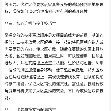
线压力。这种定位要求玩家具备良好的战场预判与地形理
解，懂得如何以火焰塑造对己方有利的战斗环境。
**三、核心连招与操作技巧**
掌握高效的技能释放顺序是发挥周瑜威力的前提。基础连
招为：二技能放置火区起手，接一技能将风区朝向敌人或
需要蔓延的方向，使火区扩散，随后在蔓延的火区上释放
大招，触发范围眩晕。面对突进时，可快速使用一技能击
退敌人，并在其路径上放置二技能。进阶技巧包括：利用
一技能的风区加速自身移动，便于追击或撤退；将火区放
置在兵线或野怪路径上，实现快速清线发育；团战前提前
储存二技能，保证火区铺设的连贯性。需注意，技能释放
角度与时机决定了火区蔓延的效益，盲目释放极易浪费技
能。
**四、出装与符文搭配思路**