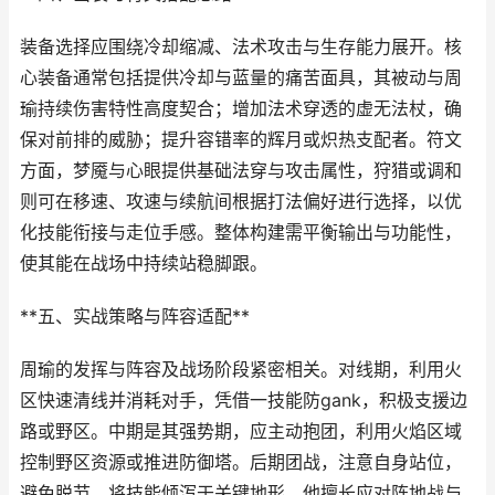
装备选择应围绕冷却缩减、法术攻击与生存能力展开。核
心装备通常包括提供冷却与蓝量的痛苦面具，其被动与周
瑜持续伤害特性高度契合；增加法术穿透的虚无法杖，确
保对前排的威胁；提升容错率的辉月或炽热支配者。符文
方面，梦魇与心眼提供基础法穿与攻击属性，狩猎或调和
则可在移速、攻速与续航间根据打法偏好进行选择，以优
化技能衔接与走位手感。整体构建需平衡输出与功能性，
使其能在战场中持续站稳脚跟。
**五、实战策略与阵容适配**
周瑜的发挥与阵容及战场阶段紧密相关。对线期，利用火
区快速清线并消耗对手，凭借一技能防gank，积极支援边
路或野区。中期是其强势期，应主动抱团，利用火焰区域
控制野区资源或推进防御塔。后期团战，注意自身站位，
避免脱节，将技能倾泻于关键地形。他擅长应对阵地战与