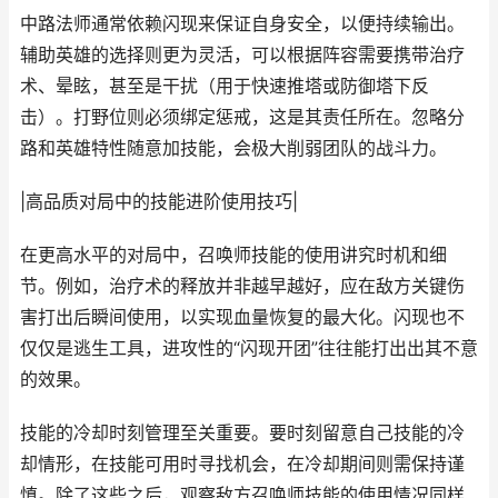
中路法师通常依赖闪现来保证自身安全，以便持续输出。
辅助英雄的选择则更为灵活，可以根据阵容需要携带治疗
术、晕眩，甚至是干扰（用于快速推塔或防御塔下反
击）。打野位则必须绑定惩戒，这是其责任所在。忽略分
路和英雄特性随意加技能，会极大削弱团队的战斗力。
|高品质对局中的技能进阶使用技巧|
在更高水平的对局中，召唤师技能的使用讲究时机和细
节。例如，治疗术的释放并非越早越好，应在敌方关键伤
害打出后瞬间使用，以实现血量恢复的最大化。闪现也不
仅仅是逃生工具，进攻性的“闪现开团”往往能打出出其不意
的效果。
技能的冷却时刻管理至关重要。要时刻留意自己技能的冷
却情形，在技能可用时寻找机会，在冷却期间则需保持谨
慎。除了这些之后，观察敌方召唤师技能的使用情况同样