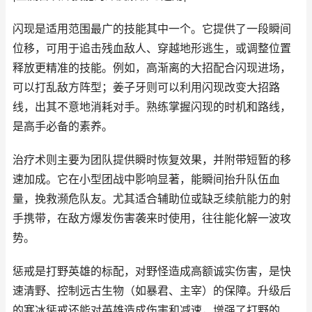
闪现是适用范围最广的技能其中一个。它提供了一段瞬间
位移，可用于追击残血敌人、穿越地形逃生，或调整位置
释放更精准的技能。例如，高渐离的大招配合闪现进场，
可以打乱敌方阵型；姜子牙则可以利用闪现改变大招路
线，出其不意地消耗对手。熟练掌握闪现的时机和路线，
是高手必备的素养。
治疗术则主要为团队提供瞬时恢复效果，并附带短暂的移
速加成。它在小型团战中影响显著，能瞬间抬升队伍血
量，挽救濒危队友。尤其适合辅助位或缺乏续航能力的射
手携带，在敌方爆发伤害袭来时使用，往往能化解一波攻
势。
惩戒是打野英雄的标配，对野怪造成高额诚实伤害，是快
速清野、控制远古生物（如暴君、主宰）的保障。升级后
的寒冰惩戒还能对英雄造成伤害和减速，增强了打野的