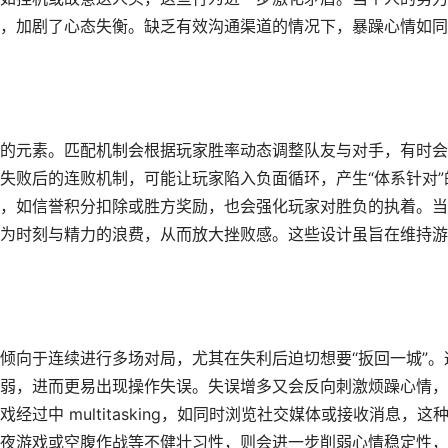
，加剧了心态失衡。缺乏有效沟通渠道的情况下，暴躁心情如同
的元素。匹配机制会根据玩家胜率动态调整队友与对手，有时会
失败后的连败机制，可能让玩家陷入负面循环，产生“体系针对”
，如信誉积分扣除或胜方奖励，也会强化玩家对胜负的执着。当
为时刻与精力的浪费，从而放大挫败感。这些设计虽旨在维持游
倾向于连续进行多场对局，尤其在失利后迫切想要“扳回一城”。
弱，进而更易出现操作失误。失误增多又会反向刺激烦躁心情，
过中 multitasking，如同时浏览社交媒体或接收消息，这
夜游戏或空腹作战等不健壮习性，则会进一步削弱心情稳定性，