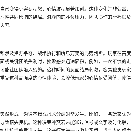
自己变得更容易动怒，心情波动显著加剧。这种变化并非偶然，
习性共同影响的结局。游戏内的胜负压力、团队协作的摩擦以及
火索。
都涉及资源争夺、战术执行和瞬息万变的局势判断。玩家在高度
面或关键团战失利时，挫败感会迅速累积。例如，一次不慎的走
可能让团队陷入劣势。这种瞬间的负面结局刺激，容易触发玩家
重复这种高强度的心情体验，会降低玩家的心情耐受阈值，使得
天然形成。沟通不畅或战术分歧时常发生。比如，一名玩家认为
导致错失良机。这种决策冲突若未能通过信号或文字及时化解，
如挂机或故意送人头，这些行为进一步激化矛盾。当个人的努力