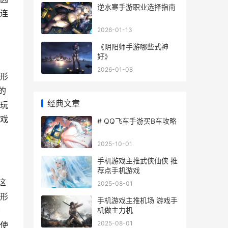
逆水寒手游职业选择指南
连
2026-01-13
《阴阳师手游哪些式神
好》
2026-01-08
形
的
经典文章
玩
戏
# QQ飞车手游买B车攻略
2025-10-01
手机游戏主推武侠仙侠 推
荐点手机游戏
这
2025-08-01
形
手机游戏主推机场 游戏手
机做主力机
种
2025-08-01
使