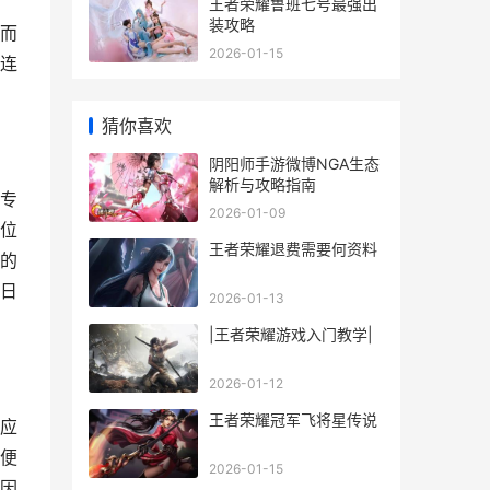
王者荣耀鲁班七号最强出
装攻略
而
2026-01-15
连
猜你喜欢
阴阳师手游微博NGA生态
解析与攻略指南
专
2026-01-09
位
王者荣耀退费需要何资料
的
日
2026-01-13
|王者荣耀游戏入门教学|
2026-01-12
王者荣耀冠军飞将星传说
应
便
2026-01-15
因