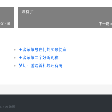
没有了！
-01-15
下一篇 
王者荣耀号在何处买最便宜
王者荣耀二字好听昵称
梦幻西游瑞兽礼包还有吗
14
XML地图