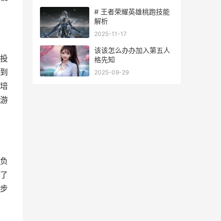
# 王者荣耀英雄桃跑技能
解析
2025-11-17
该该怎么办办加入第五人
投
格先知
到
2025-09-29
培
游
负
了
步