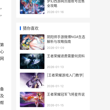
梦幻西游网页版账号出售
全攻略
，
2026-01-16
，
猜你喜欢
阴阳师手游微博NGA生态
解析与攻略指南
第
2026-01-09
心
王者荣耀退费需要何资料
网
2026-01-13
|王者荣耀游戏入门教学|
2026-01-12
备
王者荣耀冠军飞将星传说
及
帮
2026-01-15