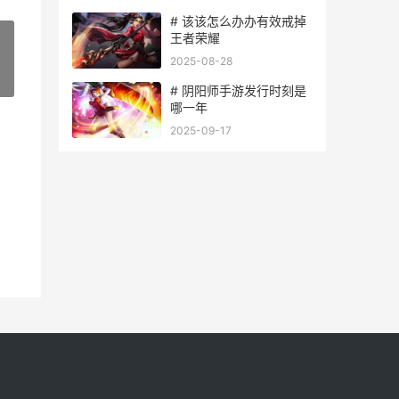
# 该该怎么办办有效戒掉
王者荣耀
2025-08-28
»
# 阴阳师手游发行时刻是
哪一年
2025-09-17