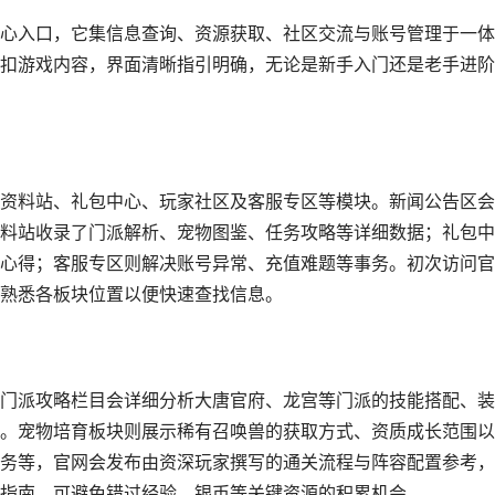
心入口，它集信息查询、资源获取、社区交流与账号管理于一体
扣游戏内容，界面清晰指引明确，无论是新手入门还是老手进阶
资料站、礼包中心、玩家社区及客服专区等模块。新闻公告区会
料站收录了门派解析、宠物图鉴、任务攻略等详细数据；礼包中
心得；客服专区则解决账号异常、充值难题等事务。初次访问官
熟悉各板块位置以便快速查找信息。
门派攻略栏目会详细分析大唐官府、龙宫等门派的技能搭配、装
。宠物培育板块则展示稀有召唤兽的获取方式、资质成长范围以
务等，官网会发布由资深玩家撰写的通关流程与阵容配置参考，
指南，可避免错过经验、银币等关键资源的积累机会。