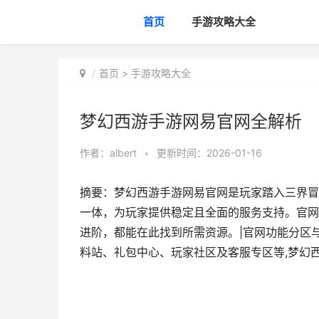
首页
手游攻略大全
首页
>
手游攻略大全
梦幻西游手游网易官网全解析
作者：
albert
•
更新时间：2026-01-16
摘要：梦幻西游手游网易官网是玩家踏入三界冒
一体，为玩家提供稳定且全面的服务支持。官网
进阶，都能在此找到所需资源。|官网功能分区
料站、礼包中心、玩家社区及客服专区等,梦幻