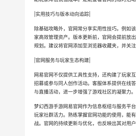
|实用技巧与版本动向追踪|
除基础攻略外，官网常分享实用性技巧。例如该
家高效管理资产。版本更新前，官网会提前放出
规划。建议将官网添加至浏览器收藏夹，并关注
|官网服务与玩家生态构建|
网易官网不仅提供工具性支持，还构建了玩家互
招募或参与同人创作活动。客服体系提供在线答
与直播活动，进一步增强了游戏社区的凝聚力。
梦幻西游手游网易官网作为信息枢纽与服务平台
玩家社群活力。熟练掌握官网功能的使用，能有
战。官网的持续更新与优化，也反映出其对用户