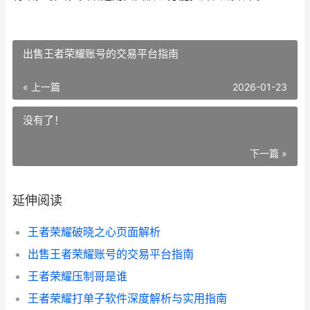
出售王者荣耀账号的交易平台指南
« 上一篇
2026-01-23
没有了！
下一篇 »
延伸阅读
王者荣耀破晓之心页面解析
出售王者荣耀账号的交易平台指南
王者荣耀压制哥是谁
王者荣耀打单子软件深度解析与实用指南