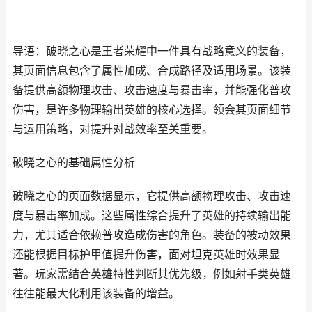
导语：破晓之心是王者荣耀中一件具有战略意义的装备，
其页面信息包含了属性加成、合成路径及适用场景。该装
备提供高额物理攻击、攻击速度与暴击率，并能强化普攻
伤害，是许多物理输出英雄的核心选择。领会其页面细节
与运用策略，对提升对战效率至关重要。
破晓之心的基础属性分析
破晓之心的页面数据显示，它提供高额物理攻击、攻击速
度与暴击率加成。这些属性综合提升了英雄的持续输出能
力，尤其适合依赖普攻造成伤害的角色。装备的被动效果
还能根据目标护甲值提升伤害，面对坦克英雄时效果显
著。玩家需结合英雄特性判断其优先级，例如射手类英雄
往往能最大化利用该装备的增益。