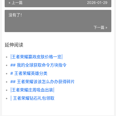
« 上一篇
2026-01-29
没有了！
下一篇 »
延伸阅读
|王者荣耀嬴政皮肤价格一览|
## 我的全球获取命令方块指令
# 王者荣耀英雄分类
## 王者荣耀该该怎么办办获得碎片
|王者荣耀庄周吸血出装|
| 王者荣耀钻石礼包领取