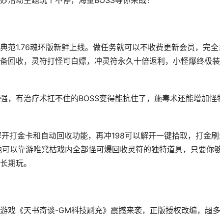
妙活动主题玩个不停，海量BOSS等你来战！
典范1.76魂环版新鲜上线。做任务就可以不收费更新会员，完全
备回收，灵符打怪可白嫖，冲灵符永久十倍返利，小怪爆终极装
强，有治疗术扛不住的BOSS变得能抗住了，施毒术还能增加怪
解开打金卡和自动回收功能，再冲198可以解开一键拾取，打金刷
他可以靠游唯凳枯戏内全部怪可爆回收灵符的独特道具，只要你
长期玩。
游戏《天书奇谈-GM科技刷充》震撼来袭，正版授权改编，超