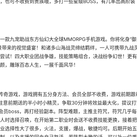
，也可不收费到贵族哦，多打一些星级BOSS，有几率出高阶装
一款九宠助战东方仙幻大全球MMORPG手机游戏。你将化身“御
景带来的视觉盛宴！和诸多山海战灵缔结羁绊，一人可携带九战
尝试！四大职业团战争雄，技能策略组合，决战纷争幻世！更有
颜，雕琢百态人生，一展千面风华！
最新传奇游戏，游戏拥有五分身方法、会员全部不收费，游戏前期跟
要注意前期送的半小时小精灵，争取30分钟将效益最大化，提议打
个会员boss，再打经验副本。阵型难题，主推主符咒，符咒几乎
人时选择召唤，在开始第二职业时会送不收费技能更换，接着把
业选择性大了很多，火法，支援，爆战，敏捷均可。后期开始五