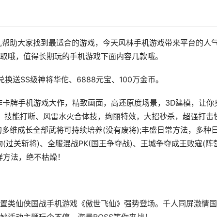
,帮助大家找到最适合的游戏，今天风林手机游戏带来平台的人
取哦，值得长期玩的手机游戏下面内容几款哦。
换送SS级神将华佗、6888元宝、100万金币。
作卡牌手机游戏大作，精致画面，高还原度场景，3D建模，让你
位、技能打断、风雷水火合体技，绚丽特效，大招秒杀，超强打击
多维成长全部武将可持续培养(没有废将);丰盛日常方法，多种
物(过关斩将)、全服混战PK(国王争夺战)、王城争夺成王败寇(阵
鲜方法，绝不枯燥！
置类仙侠国战手机游戏《傲世飞仙》强势登场。千人同屏激情国