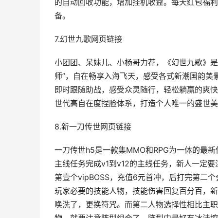
的自动回收功能，增加挂机收益。每天红包福利
备。
7.幻世九歌网页链接
小团团、呆妹儿、小杨哥力荐，《幻世九歌》是
师”，自在畅享入海飞天，感受各式新潮国韵美
即时跟随助战，感受众灵随行，轻松躺赢的爽快
世代高自在度捏脸体系，打造个人唯一的盛世美
8.新一刀传世网页链接
一刀传世h5是一款集MMO和RPG为一体的
主线任务完成v1到v12的主线任务，新人一定
第壹个vipBOSS，充值6元首冲，后打完第二
玩家必要的技能人物，技能伤害回复百分百，新
唤洗了，更换符咒。而第二人物选择性相比主职