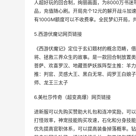
人超好玩的回合制，绚丽画面，为8000万书
品，充值随心刷。开局充个12元的解开战斗加
有100GM额度可以不收费拿。全民梦幻开局，
5.西游伏魔记网页链接
《西游伏魔记》定位于玄幻题材的概念范畴，借
将、拯救三界众生的故事。是一款回合制放置类
菩萨、欢喜罗汉、地藏菩萨妖族阵型主推：羊力
推：判官、灵感大王、黑白无常、阎罗王白娘子
师、龙王三太子
6.美杜莎传奇（超变高爆）网页链接
进新服可以先购买赞助大礼包和连冲奖励，可以
打怪效率，神宠技能购买攻速，石化和分身技能
优先提高官职体系，可以提高装备掉落概率。钻