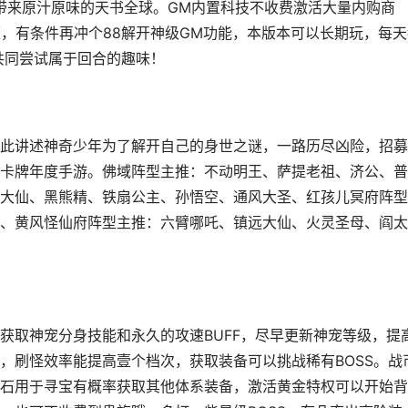
迷带来原汁原味的天书全球。GM内置科技不收费激活大量内购商
速，有条件再冲个88解开神级GM功能，本版本可以长期玩，每天
共同尝试属于回合的趣味！
此讲述神奇少年为了解开自己的身世之谜，一路历尽凶险，招募
卡牌年度手游。佛域阵型主推：不动明王、萨提老祖、济公、普
大仙、黑熊精、铁扇公主、孙悟空、通风大圣、红孩儿冥府阵型
、黄风怪仙府阵型主推：六臂哪吒、镇远大仙、火灵圣母、阎太
获取神宠分身技能和永久的攻速BUFF，尽早更新神宠等级，提
，刷怪效率能提高壹个档次，获取装备可以挑战稀有BOSS。战
石用于寻宝有概率获取其他体系装备，激活黄金特权可以开始背