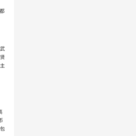
都
武
贤
主
高
币
包