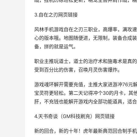
战，挂机历练轻松更新，萌宠圣兽并肩作战，精
3.自在之刃网页链接
风林手机游戏自在之刃三职业，高爆率，满攻速
心的版本哦。地图随便进，无限制，装备合成装
备，拼的就是运气。
职业主推玩道士，道士的治疗术和施毒术是真的
受到百分比的伤害，召唤月灵伤害爆炸。
游戏魂环解开需要充值，主推大家进游冲76元
宝灵符更轻松。第二天记得冲个30的月卡，其
肝，不充钱也能解开游戏内全部功能道具，适合
4.天书奇谈（GM科技刷充）网页链接
新的回合，新的十年！虎年最新典范回合制手机