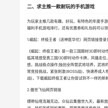
二、求主推一款耐玩的手机游戏
为玩家主推几款有趣、好玩、有特色的年度手游
福利手机游戏排行，还有优惠券和礼包码可以领
1.崛起：终极王者（送神医华佗）网页链接登录兑
《崛起：终极王者》是一款三国题材3D即时动
临其境感受真三国!3D即时动作卡牌，风骚走
感，挑战极点操作;独创全阵营武将培养，武将的
常竞技挑战，紧张刺激(BOSS战)、快速养成人
战)，下载崛起终极王者让你尝试到不一样的新
2.傲世飞仙网页链接
缥缈仙境浩瀚无边，众仙云集傲世九天，最新放