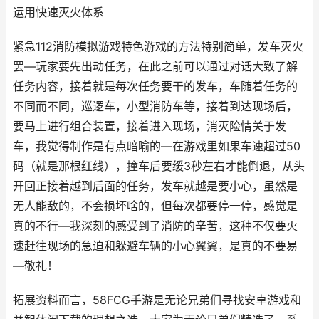
运用快速灭火体系
紧急112消防模拟游戏特色游戏的方法特别简单，发车灭火
罢—玩家要先出动任务，在此之前可以通过对话大致了解
任务内容，接着就是每次任务要干的发车，车随着任务的
不同而不同，巡逻车，小型消防车等，接着到达现场后，
要马上进行组合装置，接着进入现场，消灭险情关于发
车，我觉得制作是有点暗喻的—在游戏里如果车速超过50
码（就是那根红线），撞车后要缓3秒左右才能倒退，从头
开回正接着越到后面的任务，发车就越是要小心，虽然是
无人能敌的，不会损坏啥的，但每次都要停一停，感觉是
真的不行—我深刻的感受到了消防的辛苦，这种不仅要火
速赶往现场的急迫和躲避车辆的小心翼翼，是真的不要易
—敬礼！
拓展资料而言，58FCG手游是无论兄弟们寻找安卓游戏和