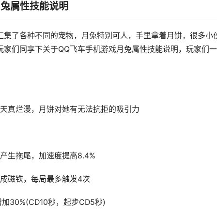
月兔属性技能说明
汇集了各种不同的宠物，月兔特别可人，手里拿着月饼，很多小
玩家们同享下关于QQ飞车手机游戏月兔属性技能说明，玩家们
天真烂漫，月饼对她有无法抗拒的吸引力
生拖尾，加速度提高8.4%
化成磁铁，每局最多触发4次
0%(CD10秒，起步CD5秒)