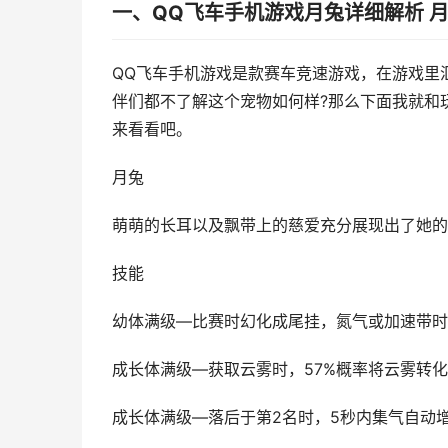
一、QQ飞车手机游戏月兔详细解析 
QQ飞车手机游戏是款赛车竞速游戏，在游戏里
伴们都不了解这个宠物如何样?那么下面我就和
来看看吧。
月兔
萌萌的长耳以及飘带上的慈爱充分展现出了她的
技能
幼体满级—比赛时幻化成尾挂，氮气或加速带时产
成长体满级—获取云雾时，57%概率将云雾转
成长体满级—落后于第2名时，5秒内集气自动增加3