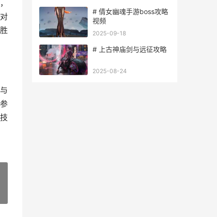
，
# 倩女幽魂手游boss攻略
对
视频
胜
2025-09-18
# 上古神庙剑与远征攻略
2025-08-24
与
参
技
»