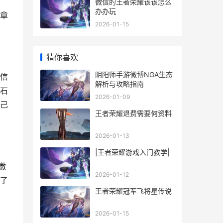
微信的王者荣耀该该怎么
办办玩
章
2026-01-15
猜你喜欢
阴阳师手游微博NGA生态
信
解析与攻略指南
石
2026-01-09
己
王者荣耀退费需要何资料
2026-01-13
|王者荣耀游戏入门教学|
徽
2026-01-12
了
王者荣耀冠军飞将星传说
2026-01-15