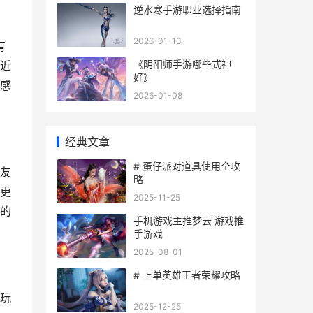
逆水寒手游职业选择指南
2026-01-13
有
《阴阳师手游哪些式神
近
好》
感
2026-01-08
经典文章
# 蛋仔派对道具使用全攻
友
略
更
2025-11-25
的
手机游戏主推梦云 游戏推
手游戏
2025-08-01
# 上单英雄王者荣耀攻略
玩
2025-12-25