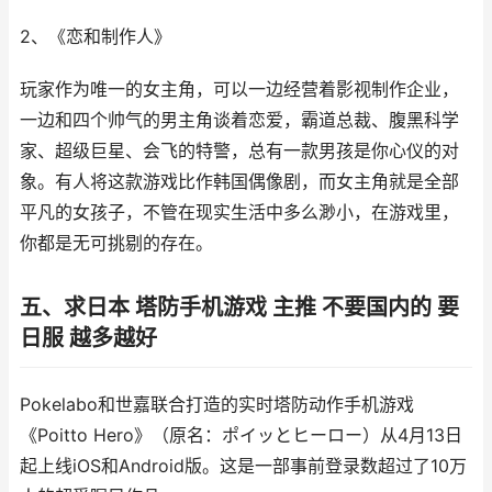
2、《恋和制作人》
玩家作为唯一的女主角，可以一边经营着影视制作企业，
一边和四个帅气的男主角谈着恋爱，霸道总裁、腹黑科学
家、超级巨星、会飞的特警，总有一款男孩是你心仪的对
象。有人将这款游戏比作韩国偶像剧，而女主角就是全部
平凡的女孩子，不管在现实生活中多么渺小，在游戏里，
你都是无可挑剔的存在。
五、求日本 塔防手机游戏 主推 不要国内的 要
日服 越多越好
Pokelabo和世嘉联合打造的实时塔防动作手机游戏
《Poitto Hero》（原名：ポイッとヒーロー）从4月13日
起上线iOS和Android版。这是一部事前登录数超过了10万