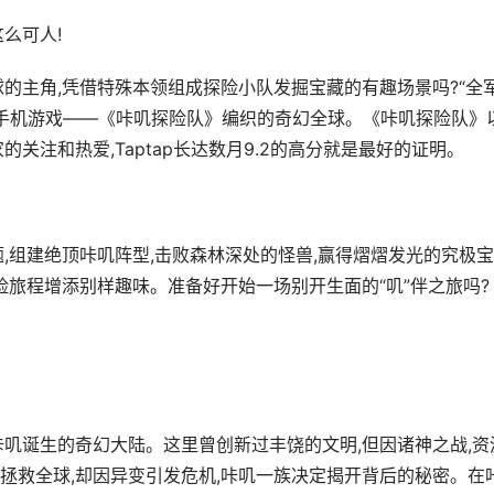
么可人!
的主角,凭借特殊本领组成探险小队发掘宝藏的有趣场景吗?“全
类手机游戏——《咔叽探险队》编织的奇幻全球。《咔叽探险队》
关注和热爱,Taptap长达数月9.2的高分就是最好的证明。
,组建绝顶咔叽阵型,击败森林深处的怪兽,赢得熠熠发光的究极宝
险旅程增添别样趣味。准备好开始一场别开生面的“叽”伴之旅吗?
咔叽诞生的奇幻大陆。这里曾创新过丰饶的文明,但因诸神之战,资
“拯救全球,却因异变引发危机,咔叽一族决定揭开背后的秘密。在