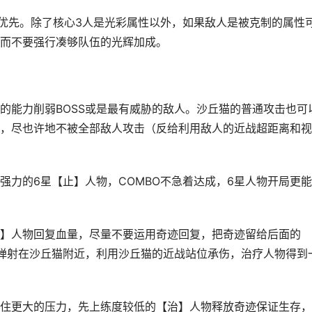
物优先。除了核心3人是光彩属性以外，如果敌人是被克制的属性
而不要强行凑够队伍的光辉加成。
的能力削弱BOSS或是最有威胁的敌人。沙丘猫的普通攻击也可
，尽也许地不被全部敌人攻击（反给利用敌人的近战超距离和视
强力的6星【止】人物，COMBO不急着达成，6星人物开局更
】人物回复血量，尽量不要运用奇迹回复，把奇迹留给后面的
当弹射在沙丘猫附近，利用沙丘猫的近战站位承伤，治疗人物得到
住更大的压力，先上练度较低的【治】人物释放奇迹保证生存，