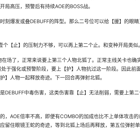
开局高压，预警后有持续AOE的BOSS战。
时刻爆发或叠DEBUFF的阵型。那么二号位可以给【援】的眼睛
觉壹个【止】的压制力不够，可以再上第二个止。和变种开局类似
人物在场了，正常来说要上第三个人物北狐了。正常主线关卡也确
一般处于强化或预警阶段，要上【护】人物抗过这一阶段。因此前
护】人物一起释放奇迹。下一回合再弹射北狐。
是DEBUFF中毒伤害，这类伤害靠【止】无法削弱，需要上第二
的，AOE倍率不高，即便有COMBO的加成也比不上单体攻击的
应留住眼镜王蛇的奇迹，等到北狐上场后再释放，第五位弹射单