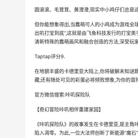
圆滚滚、毛茸茸、黄澄澄,现实中小鸡仔们总是这
但你能想象得出,当蠢萌可人的小鸡成为游戏全球
出叽打宝到底“,这就是由飞鱼科技发行的打宝
清新特殊的蠢萌画风和融合创造的方法,深受玩家的
Taptap评分9.
在地貌丰盛的卡德里亚大陆上,你将破解未知谜题
藏;还有随处可见的彩蛋必将倾败想象,为你的冒
官方微信搜索:咔叽探险队
【奇幻冒险咔叽相伴重建家园】
《咔叽探险队》的故事发生在卡德里亚,是主角
陷入凋零。为此,一位大法师创新了新能源“魔石