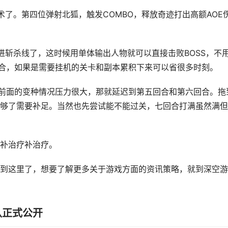
术了。第四位弹射北狐，触发COMBO，释放奇迹打出高额AOE
进斩杀线了，这时候用单体输出人物就可以直接击败BOSS，不
回合，如果是需要挂机的关卡和副本累积下来可以省很多时刻。
了前面的变种情况压力很大，那就延迟到第五回合和第六回合。拖
够了需要补足。当然也先尝试能不能过关，七回合打满虽然满但
补治疗补治疗。
到这里了，想要了解更多关于游戏方面的资讯策略，就到深空游
队正式公开