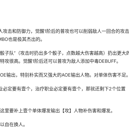
人攻击和防御力，觉醒1阶后的普攻也可以削弱敌人一回合的攻
MBO也是极其杰出的。
“骰子队”（攻击时扔出多个骰子，点数越大伤害越高）扔出更大
攻很高。觉醒1阶后还可以普攻为敌人添加中毒DEBUFF。
AOE输出，特别朴实而又强大的AOE输出人物。对单体伤害不足
业必定要有壹个，治疗职业必定要有壹个，那就还剩下2个位置
这里要补上壹个单体爆发输出【攻】人物补伤害和爆发。
以自在换人。