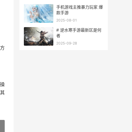
手机游戏主推暴力玩家 爆
款手游
2025-08-01
# 逆水寒手游最新区是何
者
2025-09-28
方
操
其