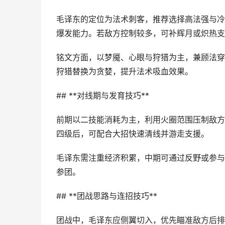
毛译东的定位为法术刺客，推荐选择高法强与冷
爆发能力。若敌方控制较多，可补辉月或炽热支
铭文方面，以梦魇、心眼与狩猎为主，兼顾法穿
狩猎替换为贪婪，提升法术吸血效果。
## **对线期与发育技巧**
前期以二技能消耗为主，利用火圈范围压制敌方
四级后，可配合大招快速清线并游走支援。
毛译东需注重经济积累，中期可通过反野或参与
参团。
## **团战思路与连招技巧**
团战中，毛译东应侧翼切入，优先瞄准敌方后排