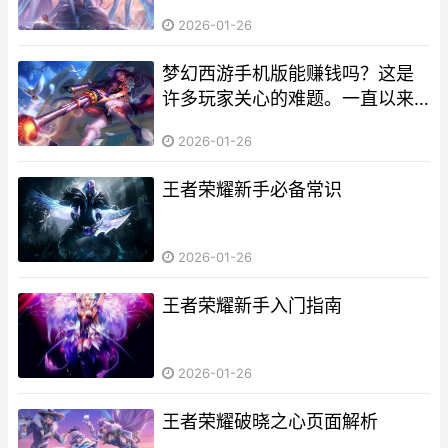
2026-01-26
梦幻西游手机版能赚钱吗？这是
许多玩家关心的难题。一直以来
经典游戏的手游版本，梦幻西游
2026-01-26
手机版继承了端游的许多玩法，
同时也加入了一些手机平台特有
王者荣耀新手必备常识
的功能。那么，通过这款游戏能
否实现赚钱的目的呢？这篇文章
小编
2026-01-26
王者荣耀新手入门指南
2026-01-26
王者荣耀破晓之心页面解析